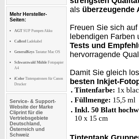
strengsten Qualität
als
überzeugende A
Mehr Hersteller-
Seiten:
Freuen Sie sich au
AGT
SUP Pumpen Akku
lebendigen Farben 
Callstel
Ladekabel
Tests und Empfeh
GeneralKeys
Tastatur Mac OS
hervorragende Qualit
Schwarzwald Mühle
Fotopapier
A4
Damit Sie gleich lo
iColor
Tintenpatronen für Canon
besten Inkjet-Foto
Drucker
Tintenfarbe:
1x blac
Füllmenge:
15,5 ml
Service- & Support-
Website der Marke
Inkl. 50 Blatt hoch
Cliprint für die
10 x 15 cm
Vertriebsgebiete
Deutschland,
Österreich und
Schweiz
Tintentank Grupp