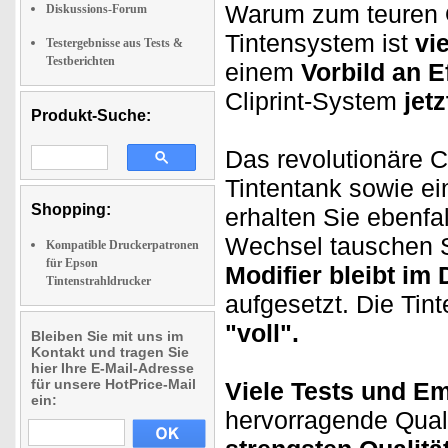
Warum zum teuren Or
Diskussions-Forum
Tintensystem ist
vi
Testergebnisse aus Tests &
Testberichten
einem
Vorbild an Ef
Cliprint-System
jet
Produkt-Suche:
Das revolutionäre C
Tintentank sowie e
Shopping:
erhalten Sie ebenfa
Wechsel tauschen 
Kompatible Druckerpatronen
für Epson
Modifier bleibt im 
Tintenstrahldrucker
aufgesetzt. Die Tin
"voll".
Bleiben Sie mit uns im
Kontakt und tragen Sie
hier Ihre E-Mail-Adresse
für unsere HotPrice-Mail
Viele Tests und E
ein:
hervorragende Qualit