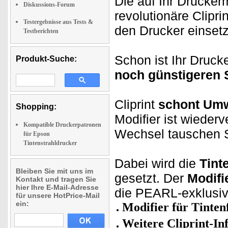
Die auf Ihr Drucker
Diskussions-Forum
revolutionäre Clipr
Testergebnisse aus Tests &
den Drucker einsetz
Testberichten
Schon ist Ihr Drucke
Produkt-Suche:
noch günstigeren 
Cliprint
schont Umw
Shopping:
Modifier ist wieder
Kompatible Druckerpatronen
Wechsel tauschen S
für Epson
Tintenstrahldrucker
Dabei wird die
Tint
Bleiben Sie mit uns im
gesetzt. Der
Modifi
Kontakt und tragen Sie
hier Ihre E-Mail-Adresse
die PEARL-exklusiv
für unsere HotPrice-Mail
ein:
Modifier für Tinten
Weitere Cliprint-In