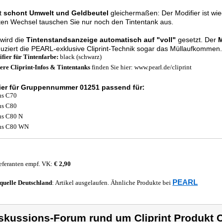
nt
schont Umwelt und Geldbeutel
gleichermaßen: Der Modifier ist wi
en Wechsel tauschen Sie nur noch den Tintentank aus.
wird die
Tintenstandsanzeige automatisch auf "voll"
gesetzt. Der
M
uziert die PEARL-exklusive Cliprint-Technik sogar das Müllaufkommen.
fier für Tintenfarbe:
black (schwarz)
ere Cliprint-Infos & Tintentanks
finden Sie hier: www.pearl.de/cliprint
ier für Gruppennummer 01251 passend für:
us C70
us C80
us C80 N
us C80 WN
eferanten empf. VK:
€ 2,90
PEARL
quelle
Deutschland
: Artikel ausgelaufen. Ähnliche Produkte bei
skussions-Forum rund um Cliprint Produkt Cl