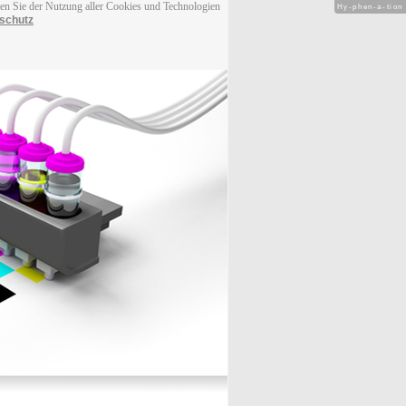
men Sie der Nutzung aller Cookies und Technologien
Hy-phen-a-tion
schutz