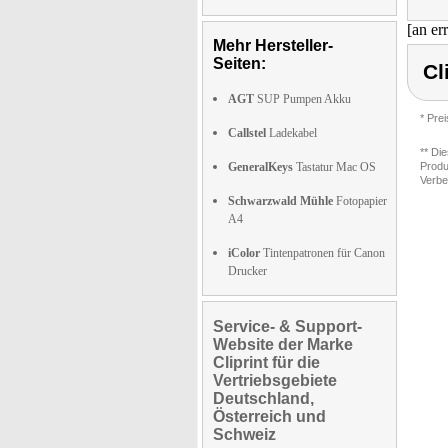
[an er
Mehr Hersteller-
Seiten:
Cl
AGT
SUP Pumpen Akku
* Pre
Callstel
Ladekabel
** Di
GeneralKeys
Tastatur Mac OS
Produ
Verbe
Schwarzwald Mühle
Fotopapier
A4
iColor
Tintenpatronen für Canon
Drucker
Service- & Support-
Website der Marke
Cliprint für die
Vertriebsgebiete
Deutschland,
Österreich und
Schweiz