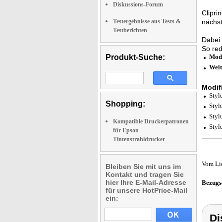
Diskussions-Forum
Clipri
Testergebnisse aus Tests &
nächst
Testberichten
Dabei 
So red
Produkt-Suche:
Modi
Weit
Modif
Styl
Shopping:
Styl
Styl
Kompatible Druckerpatronen
Styl
für Epson
Tintenstrahldrucker
Vom Li
Bleiben Sie mit uns im
Kontakt und tragen Sie
hier Ihre E-Mail-Adresse
Bezugs
für unsere HotPrice-Mail
ein:
Di