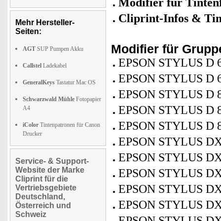
Modifier für Tinten
Cliprint-Infos & Tin
Mehr Hersteller-
Seiten:
Modifier für Grup
AGT
SUP Pumpen Akku
EPSON STYLUS D 
Callstel
Ladekabel
EPSON STYLUS D 6
GeneralKeys
Tastatur Mac OS
EPSON STYLUS D 
Schwarzwald Mühle
Fotopapier
EPSON STYLUS D 8
A4
EPSON STYLUS D 
iColor
Tintenpatronen für Canon
Drucker
EPSON STYLUS DX
EPSON STYLUS DX
Service- & Support-
Website der Marke
EPSON STYLUS DX
Cliprint für die
EPSON STYLUS DX
Vertriebsgebiete
Deutschland,
EPSON STYLUS DX
Österreich und
Schweiz
EPSON STYLUS DX