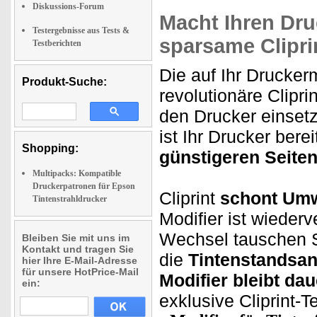
Diskussions-Forum
Macht Ihren Druc
Testergebnisse aus Tests &
sparsame Clipri
Testberichten
Die auf Ihr Drucker
Produkt-Suche:
revolutionäre Clipr
den Drucker einsetz
ist Ihr Drucker berei
Shopping:
günstigeren Seite
Multipacks: Kompatible
Druckerpatronen für Epson
Cliprint
schont Umw
Tintenstrahldrucker
Modifier ist wieder
Wechsel tauschen S
Bleiben Sie mit uns im
Kontakt und tragen Sie
die
Tintenstandsan
hier Ihre E-Mail-Adresse
für unsere HotPrice-Mail
Modifier bleibt dau
ein:
exklusive Cliprint-