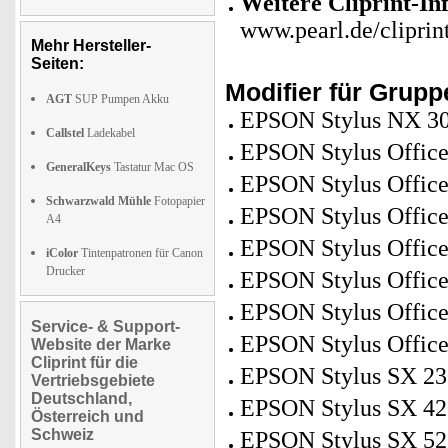
Weitere Cliprint-In
www.pearl.de/cliprin
Mehr Hersteller-
Seiten:
Modifier für Grup
AGT
SUP Pumpen Akku
EPSON Stylus NX 30
Callstel
Ladekabel
EPSON Stylus Offic
GeneralKeys
Tastatur Mac OS
EPSON Stylus Offic
Schwarzwald Mühle
Fotopapier
EPSON Stylus Offic
A4
EPSON Stylus Offic
iColor
Tintenpatronen für Canon
Drucker
EPSON Stylus Offic
EPSON Stylus Offic
Service- & Support-
EPSON Stylus Offic
Website der Marke
Cliprint für die
EPSON Stylus SX 23
Vertriebsgebiete
Deutschland,
EPSON Stylus SX 420
Österreich und
Schweiz
EPSON Stylus SX 5