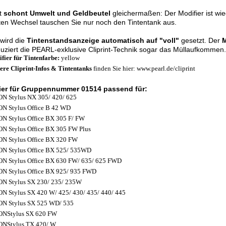
nt
schont Umwelt und Geldbeutel
gleichermaßen: Der Modifier ist wi
en Wechsel tauschen Sie nur noch den Tintentank aus.
wird die
Tintenstandsanzeige automatisch auf "voll"
gesetzt. Der
M
uziert die PEARL-exklusive Cliprint-Technik sogar das Müllaufkommen.
fier für Tintenfarbe:
yellow
ere Cliprint-Infos & Tintentanks
finden Sie hier: www.pearl.de/cliprint
ier für Gruppennummer 01514 passend für:
N Stylus NX 305/ 420/ 625
N Stylus Office B 42 WD
N Stylus Office BX 305 F/ FW
N Stylus Office BX 305 FW Plus
N Stylus Office BX 320 FW
N Stylus Office BX 525/ 535WD
N Stylus Office BX 630 FW/ 635/ 625 FWD
N Stylus Office BX 925/ 935 FWD
N Stylus SX 230/ 235/ 235W
N Stylus SX 420 W/ 425/ 430/ 435/ 440/ 445
N Stylus SX 525 WD/ 535
ONStylus SX 620 FW
ONStylus TX 420/ W