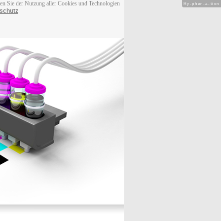
men Sie der Nutzung aller Cookies und Technologien
Hy-phen-a-tion
schutz