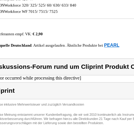
NWorkforce 320/ 325/ 525/ 60/ 630/ 633/ 840
NWorkforce WF 7015/ 7515/ 7525
eferanten empf. VK:
€ 2,90
PEARL
quelle
Deutschland
: Artikel ausgelaufen. Ähnliche Produkte bei
skussions-Forum rund um Cliprint Produkt Cl
ror occurred while processing this directive]
iprint
ise inklusive Mehrwertsteuer und zuzüglich Versandkosten
ese Meinung entstammt unserer Kundenbefragung, die wir seit 2010 kontinuierlich als Instru
ktverbesserung durchführen. Wir befragen hierzu alle Direktkunden 21 Tage nach Kauf per E
sserungsvorschlägen mit der Lieferung sowie den bestellten Produkten.