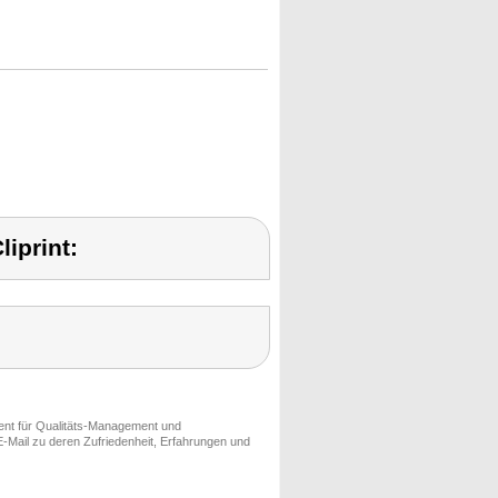
iprint:
ment für Qualitäts-Management und
-Mail zu deren Zufriedenheit, Erfahrungen und