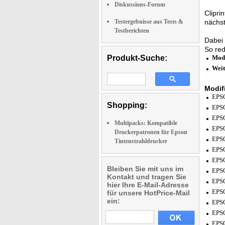
Diskussions-Forum
Clipri
Testergebnisse aus Tests &
nächst
Testberichten
Dabei 
So red
Produkt-Suche:
Modi
Weit
Modif
EPSO
Shopping:
EPSO
EPSO
Multipacks: Kompatible
EPSO
Druckerpatronen für Epson
EPSO
Tintenstrahldrucker
EPSO
EPSO
Bleiben Sie mit uns im
EPSO
Kontakt und tragen Sie
EPSO
hier Ihre E-Mail-Adresse
EPSO
für unsere HotPrice-Mail
ein:
EPSO
EPS
EPS