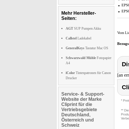
EPSO
EPSO
Mehr Hersteller-
Seiten:
AGT
SUP Pumpen Akku
Vom Li
Callstel
Ladekabel
Bezugs
GeneralKeys
Tastatur Mac OS
Schwarzwald Mühle
Fotopapier
Di
A4
iColor
Tintenpatronen für Canon
[an er
Drucker
Cl
Service- & Support-
Website der Marke
* Pre
Cliprint für die
Vertriebsgebiete
** Di
Deutschland,
Produ
Verbe
Österreich und
Schweiz