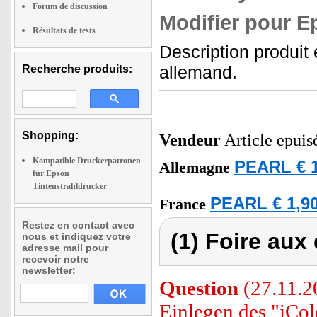
Forum de discussion
Modifier pour E
Résultats de tests
Description produit
allemand.
Recherche produits:
Shopping:
Vendeur
Article epuis
Kompatible Druckerpatronen
PEARL € 1
Allemagne
für Epson
Tintenstrahldrucker
PEARL € 1,90
France
Restez en contact avec
(1) Foire aux
nous et indiquez votre
adresse mail pour
recevoir notre
newsletter:
Question
(27.11.2
Einlegen des "iCol