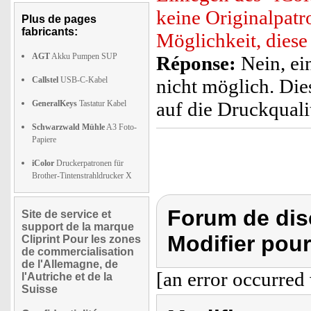
keine Originalpatr
Plus de pages
fabricants:
Möglichkeit, dies
AGT
Akku Pumpen SUP
Réponse:
Nein, ei
Callstel
USB-C-Kabel
nicht möglich. Die
auf die Druckqualit
GeneralKeys
Tastatur Kabel
Schwarzwald Mühle
A3 Foto-
Papiere
iColor
Druckerpatronen für
Brother-Tintenstrahldrucker X
Forum de disc
Site de service et
support de la marque
Modifier pou
Cliprint Pour les zones
de commercialisation
de l'Allemagne, de
[an error occurred 
l'Autriche et de la
Suisse