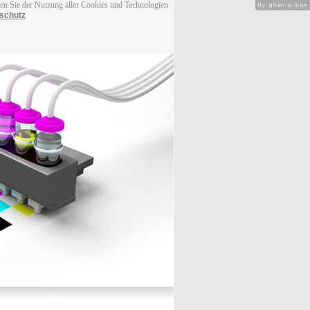
men Sie der Nutzung aller Cookies und Technologien
Hy-phen-a-tion
schutz