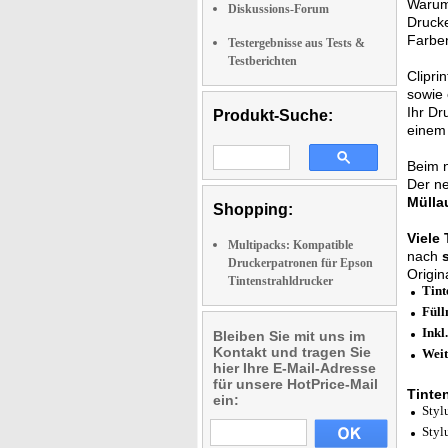
Warum 
Diskussions-Forum
Druck
Farbe
Testergebnisse aus Tests &
Testberichten
Clipri
sowie
Ihr D
Produkt-Suche:
einem 
Beim 
Der ne
Müll
Shopping:
Viele
Multipacks: Kompatible
nach
Druckerpatronen für Epson
Origin
Tintenstrahldrucker
Tint
Fül
Inkl
Bleiben Sie mit uns im
Kontakt und tragen Sie
Weit
hier Ihre E-Mail-Adresse
für unsere HotPrice-Mail
Tinte
ein:
Styl
Styl