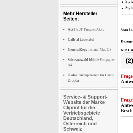
Styl
Styl
Mehr Hersteller-
Seiten:
AGT
SUP Pumpen Akku
Vom Li
Callstel
Ladekabel
Bezugs
GeneralKeys
Tastatur Mac OS
Nur € 4
(2
Schwarzwald Mühle
Fotopapier
A4
iColor
Tintenpatronen für Canon
Frage
Drucker
Antwo
Service- & Support-
Frage
Website der Marke
Antwo
Cliprint für die
Beschi
Vertriebsgebiete
Deutschland,
Österreich und
Schweiz