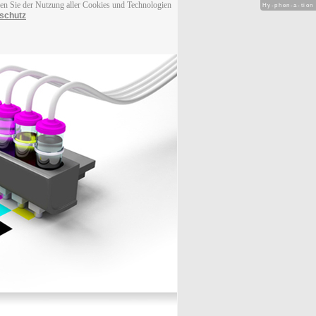
men Sie der Nutzung aller Cookies und Technologien
Hy-phen-a-tion
schutz