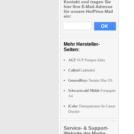
Kontakt und tragen Sie
hier Ihre E-Mail-Adresse
für unsere HotPrice-Mail
ein:
Mehr Hersteller-
Seiten:
AGT
SUP Pumpen Akku
Callstel
Ladekabel
GeneralKeys
Tastatur Mac OS
Schwarzwald Mühle
Fotopapier
A4
iColor
Tintenpatronen für Canon
Drucker
Service- & Support-
Website der Marke