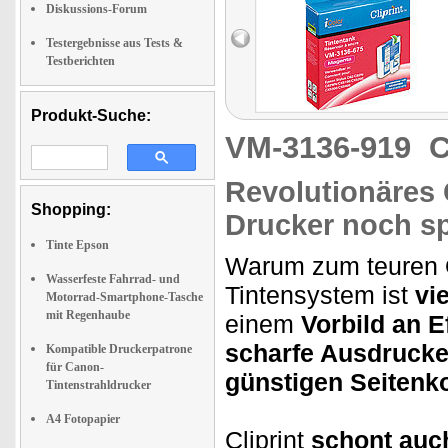
Diskussions-Forum
Testergebnisse aus Tests &
Testberichten
Produkt-Suche:
VM-3136-919
C
Revolutionäres 
Shopping:
Drucker noch s
Tinte Epson
Warum zum teuren Or
Wasserfeste Fahrrad- und
Tintensystem ist
vi
Motorrad-Smartphone-Tasche
mit Regenhaube
einem
Vorbild an Ef
scharfe Ausdruck
Kompatible Druckerpatrone
für Canon-
günstigen Seitenk
Tintenstrahldrucker
A4 Fotopapier
Cliprint
schont auc