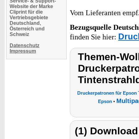
Service- & Support-
Website der Marke
Vom Lieferanten emp
Cliprint für die
Vertriebsgebiete
Deutschland,
Bezugsquelle
Deutsch
Österreich und
Schweiz
Druc
finden Sie hier:
Datenschutz
Impressum
Themen-Wolk
Druckerpatr
Tintenstrahl
Druckerpatronen für Epson 
Multipa
•
Epson
(1) Download