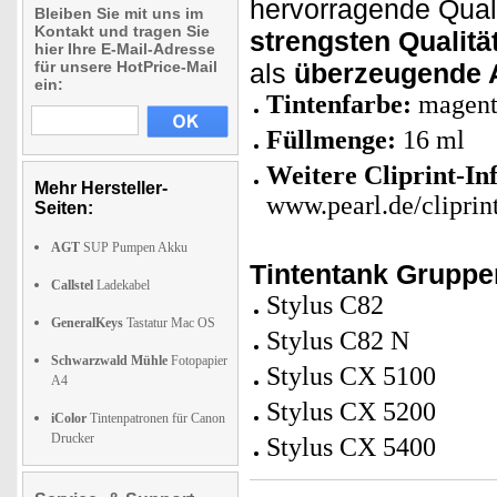
hervorragende Qualit
Bleiben Sie mit uns im
Kontakt und tragen Sie
strengsten Qualität
hier Ihre E-Mail-Adresse
für unsere HotPrice-Mail
als
überzeugende A
ein:
Tintenfarbe:
magent
Füllmenge:
16 ml
Weitere Cliprint-In
Mehr Hersteller-
www.pearl.de/cliprin
Seiten:
AGT
SUP Pumpen Akku
Tintentank Grupp
Callstel
Ladekabel
Stylus C82
GeneralKeys
Tastatur Mac OS
Stylus C82 N
Schwarzwald Mühle
Fotopapier
Stylus CX 5100
A4
Stylus CX 5200
iColor
Tintenpatronen für Canon
Drucker
Stylus CX 5400