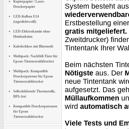
Kopierpapier / Laser-
System besteht aus
Druckerpapier
wiederverwendbare
LED-Kolben E14
Erstbestellung einer
(tageslichtweiß)
gratis mitgeliefert.
LED-Elektrokamin ohne
Heizfunktion
Zweitdrucker) finde
Tintentank Ihrer Wa
Kabelschloss mit Bluetooth
Multipack: Nachfüll-Tinte für
Epson-Tintenstrahldrucker
Beim nächsten Tin
Nötigste
aus. Der
M
Multipack: Kompatible
Druckerpatrone für Epson
neue Tintentank wir
Tintenstrahldrucker
aufgesetzt. Das geh
Selbstklebende Thermorolle,
Müllaufkommen
un
BPA-frei
wird
automatisch au
Kompatible Druckerpatronen
für Epson
Tintenstrahldrucker
Viele Tests und E