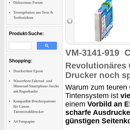
Diskussions-Forum
Testergebnisse aus Tests &
Testberichten
Produkt-Suche:
VM-3141-919
C
Shopping:
Revolutionäres 
Druckertinte Epson
Drucker noch s
Wasserfeste Fahrrad- und
Warum zum teuren Or
Motorrad-Smartphone-Tasche
mit Regenhaube
Tintensystem ist
vi
Kompatible Druckerpatrone
einem
Vorbild an Ef
für Canon-
scharfe Ausdruck
Tintenstrahldrucker
günstigen Seitenk
A4 Fotopapier