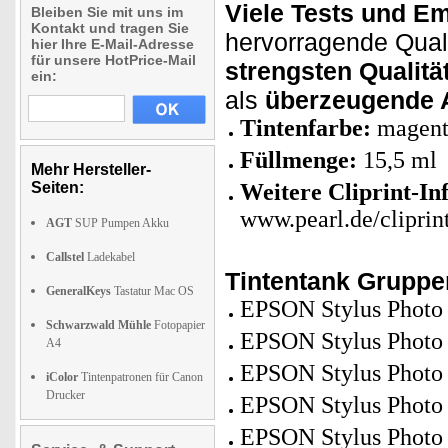
Viele Tests und E
Bleiben Sie mit uns im
Kontakt und tragen Sie
hervorragende Qualit
hier Ihre E-Mail-Adresse
für unsere HotPrice-Mail
strengsten Qualität
ein:
als
überzeugende A
Tintenfarbe:
magent
Füllmenge:
15,5 ml
Mehr Hersteller-
Seiten:
Weitere Cliprint-In
www.pearl.de/cliprin
AGT
SUP Pumpen Akku
Callstel
Ladekabel
Tintentank Grupp
GeneralKeys
Tastatur Mac OS
EPSON Stylus Photo
Schwarzwald Mühle
Fotopapier
EPSON Stylus Photo
A4
EPSON Stylus Photo
iColor
Tintenpatronen für Canon
Drucker
EPSON Stylus Photo
EPSON Stylus Photo