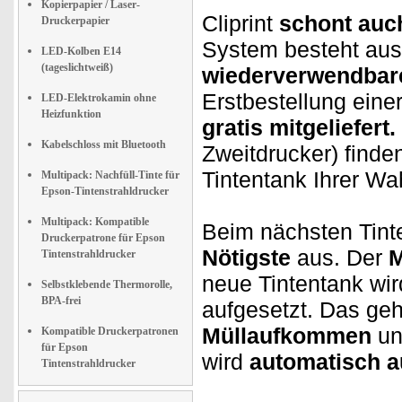
Kopierpapier / Laser-
Cliprint
schont auc
Druckerpapier
System besteht aus
LED-Kolben E14
(tageslichtweiß)
wiederverwendbare
Erstbestellung einer
LED-Elektrokamin ohne
Heizfunktion
gratis mitgeliefert.
Kabelschloss mit Bluetooth
Zweitdrucker) finde
Tintentank Ihrer Wa
Multipack: Nachfüll-Tinte für
Epson-Tintenstrahldrucker
Multipack: Kompatible
Beim nächsten Tin
Druckerpatrone für Epson
Nötigste
aus. Der
M
Tintenstrahldrucker
neue Tintentank wir
Selbstklebende Thermorolle,
BPA-frei
aufgesetzt. Das geh
Müllaufkommen
un
Kompatible Druckerpatronen
für Epson
wird
automatisch au
Tintenstrahldrucker