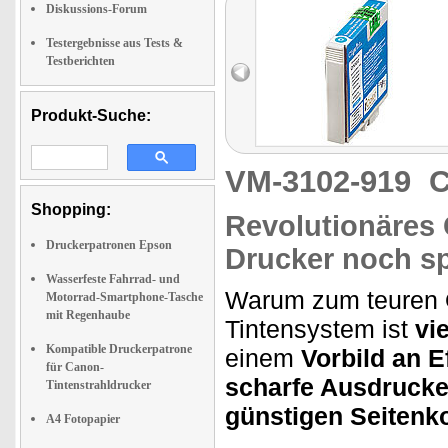
Diskussions-Forum
Testergebnisse aus Tests &
Testberichten
Produkt-Suche:
VM-3102-919
C
Shopping:
Revolutionäres 
Druckerpatronen Epson
Drucker noch s
Wasserfeste Fahrrad- und
Warum zum teuren Or
Motorrad-Smartphone-Tasche
mit Regenhaube
Tintensystem ist
vi
Kompatible Druckerpatrone
einem
Vorbild an Ef
für Canon-
scharfe Ausdruck
Tintenstrahldrucker
günstigen Seitenk
A4 Fotopapier