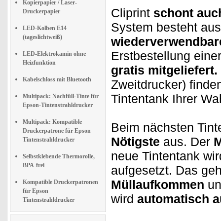
Kopierpapier / Laser-
Cliprint
schont auc
Druckerpapier
System besteht aus
LED-Kolben E14
(tageslichtweiß)
wiederverwendbare
Erstbestellung einer
LED-Elektrokamin ohne
Heizfunktion
gratis mitgeliefert.
Kabelschloss mit Bluetooth
Zweitdrucker) finde
Tintentank Ihrer Wa
Multipack: Nachfüll-Tinte für
Epson-Tintenstrahldrucker
Multipack: Kompatible
Beim nächsten Tin
Druckerpatrone für Epson
Nötigste
aus. Der
M
Tintenstrahldrucker
neue Tintentank wir
Selbstklebende Thermorolle,
BPA-frei
aufgesetzt. Das geh
Müllaufkommen
un
Kompatible Druckerpatronen
für Epson
wird
automatisch au
Tintenstrahldrucker