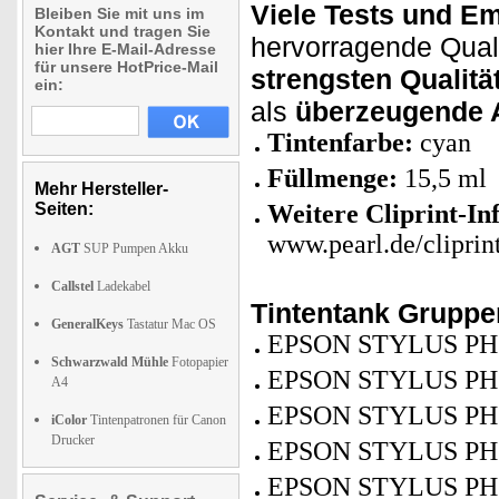
Viele Tests und E
Bleiben Sie mit uns im
Kontakt und tragen Sie
hervorragende Qualit
hier Ihre E-Mail-Adresse
für unsere HotPrice-Mail
strengsten Qualität
ein:
als
überzeugende A
Tintenfarbe:
cyan
Füllmenge:
15,5 ml
Mehr Hersteller-
Seiten:
Weitere Cliprint-In
www.pearl.de/cliprin
AGT
SUP Pumpen Akku
Callstel
Ladekabel
Tintentank Grupp
GeneralKeys
Tastatur Mac OS
EPSON STYLUS PH
Schwarzwald Mühle
Fotopapier
EPSON STYLUS PH
A4
EPSON STYLUS PH
iColor
Tintenpatronen für Canon
Drucker
EPSON STYLUS PH
EPSON STYLUS PH