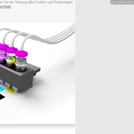
men Sie der Nutzung aller Cookies und Technologien
Hy-phen-a-tion
schutz