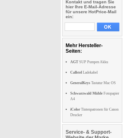
Kontakt und tragen Sie
hier Ihre E-Mail-Adresse
für unsere HotPrice-Mail
ein:
Mehr Hersteller-
Seiten:
AGT
SUP Pumpen Akku
Callstel
Ladekabel
GeneralKeys
Tastatur Mac OS
Schwarzwald Mühle
Fotopapier
A4
iColor
Tintenpatronen für Canon
Drucker
Service- & Support-
Website der Marke