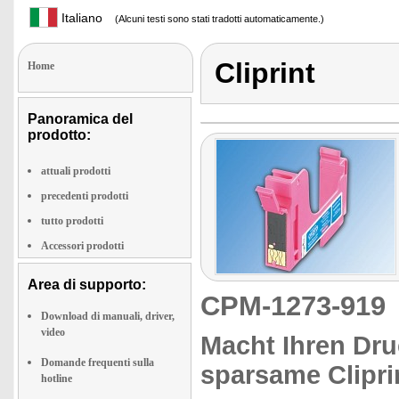
Italiano
(Alcuni testi sono stati tradotti automaticamente.)
Cliprint
Home
Panoramica del
prodotto:
attuali prodotti
precedenti prodotti
tutto prodotti
Accessori prodotti
Area di supporto:
CPM-1273-91
Download di manuali, driver,
video
Macht Ihren Druc
Domande frequenti sulla
sparsame Clipri
hotline