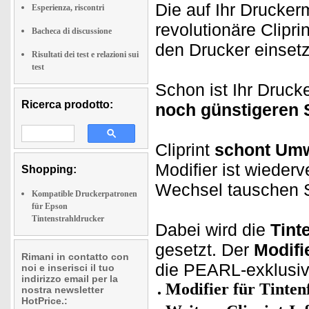
Die auf Ihr Drucker
Esperienza, riscontri
revolutionäre Clipr
Bacheca di discussione
den Drucker einsetz
Risultati dei test e relazioni sui
test
Schon ist Ihr Drucke
Ricerca prodotto:
noch günstigeren 
Cliprint
schont Umw
Modifier ist wieder
Shopping:
Wechsel tauschen S
Kompatible Druckerpatronen
für Epson
Tintenstrahldrucker
Dabei wird die
Tint
gesetzt. Der
Modifi
Rimani in contatto con
die PEARL-exklusiv
noi e inserisci il tuo
indirizzo email per la
Modifier für Tinten
nostra newsletter
HotPrice.: