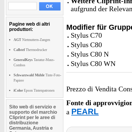
Weitere Cliprint-In
aufgrund der Relevan
Pagine web di altri
Modifier für Grup
produttori:
Stylus C70
AGT
Nietmuttern-Zangen
Stylus C80
Callstel
Thermodrucker
Stylus C80 N
GeneralKeys
Tastatur-Maus-
Stylus C80 WN
Combos
Schwarzwald Mühle
Tinte-Foto-
Papiere
Prezzo di Vendita Cons
iColor
Epson Tintenpatronen
Fonte di approvvigi
Sito web di servizio e
PEARL
a
supporto del marchio
Cliprint per le aree di
distribuzione
Germania, Austria e