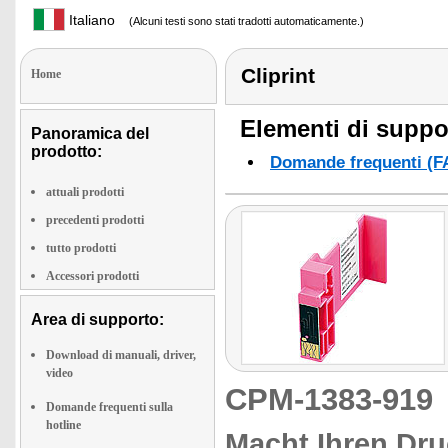
Italiano
(Alcuni testi sono stati tradotti automaticamente.)
Cliprint
Home
Elementi di suppor
Panoramica del
prodotto:
Domande frequenti (F
attuali prodotti
precedenti prodotti
tutto prodotti
Accessori prodotti
Area di supporto:
Download di manuali, driver,
video
CPM-1383-91
Domande frequenti sulla
hotline
Macht Ihren Druc