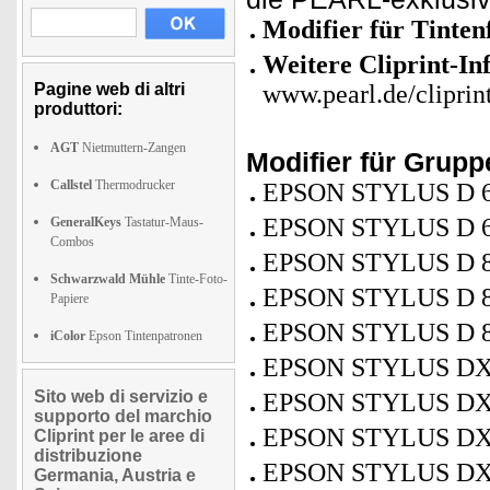
Modifier für Tinten
Weitere Cliprint-In
Pagine web di altri
www.pearl.de/cliprin
produttori:
AGT
Nietmuttern-Zangen
Modifier für Grup
Callstel
Thermodrucker
EPSON STYLUS D 
EPSON STYLUS D 6
GeneralKeys
Tastatur-Maus-
Combos
EPSON STYLUS D 
Schwarzwald Mühle
Tinte-Foto-
EPSON STYLUS D 8
Papiere
EPSON STYLUS D 
iColor
Epson Tintenpatronen
EPSON STYLUS DX
Sito web di servizio e
EPSON STYLUS DX
supporto del marchio
EPSON STYLUS DX
Cliprint per le aree di
distribuzione
EPSON STYLUS DX
Germania, Austria e