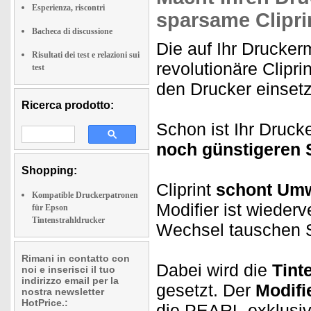
Esperienza, riscontri
sparsame Clipri
Bacheca di discussione
Die auf Ihr Drucker
Risultati dei test e relazioni sui
revolutionäre Clipr
test
den Drucker einsetz
Ricerca prodotto:
Schon ist Ihr Drucke
noch günstigeren 
Shopping:
Cliprint
schont Umw
Kompatible Druckerpatronen
Modifier ist wieder
für Epson
Tintenstrahldrucker
Wechsel tauschen S
Rimani in contatto con
Dabei wird die
Tint
noi e inserisci il tuo
indirizzo email per la
gesetzt. Der
Modifi
nostra newsletter
HotPrice.:
die PEARL-exklusiv