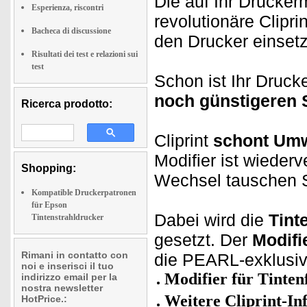
Die auf Ihr Drucker
Esperienza, riscontri
revolutionäre Clipr
Bacheca di discussione
den Drucker einsetz
Risultati dei test e relazioni sui
test
Schon ist Ihr Drucke
noch günstigeren 
Ricerca prodotto:
Cliprint
schont Umw
Modifier ist wieder
Shopping:
Wechsel tauschen S
Kompatible Druckerpatronen
für Epson
Dabei wird die
Tint
Tintenstrahldrucker
gesetzt. Der
Modifi
Rimani in contatto con
die PEARL-exklusiv
noi e inserisci il tuo
Modifier für Tinten
indirizzo email per la
nostra newsletter
Weitere Cliprint-In
HotPrice.: