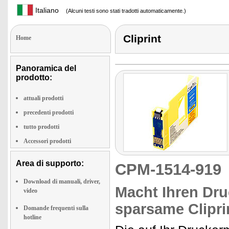
Italiano
(Alcuni testi sono stati tradotti automaticamente.)
Cliprint
Home
Panoramica del
prodotto:
attuali prodotti
precedenti prodotti
tutto prodotti
Accessori prodotti
Area di supporto:
CPM-1514-91
Download di manuali, driver,
Macht Ihren Druc
video
sparsame Clipri
Domande frequenti sulla
hotline