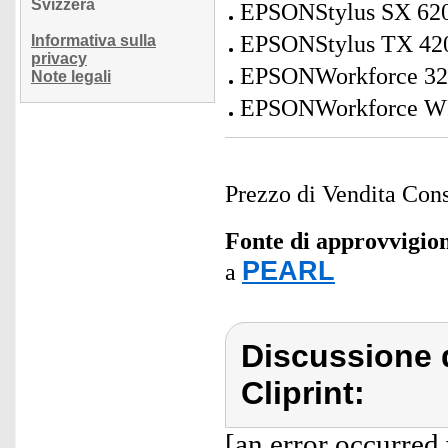
Svizzera
EPSONStylus SX 62
EPSONStylus TX 42
Informativa sulla
privacy
EPSONWorkforce 320/
Note legali
EPSONWorkforce WF
Prezzo di Vendita Cons
Fonte di approvvigi
PEARL
a
Discussione d
Cliprint:
[an error occurred 