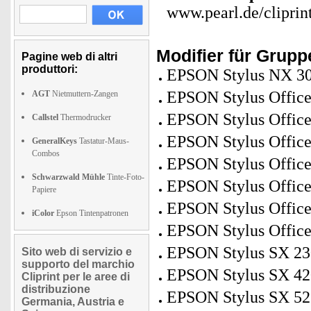
www.pearl.de/cliprin
Modifier für Grup
Pagine web di altri
produttori:
EPSON Stylus NX 30
EPSON Stylus Offic
AGT
Nietmuttern-Zangen
EPSON Stylus Offic
Callstel
Thermodrucker
EPSON Stylus Offic
GeneralKeys
Tastatur-Maus-
Combos
EPSON Stylus Offic
Schwarzwald Mühle
Tinte-Foto-
EPSON Stylus Offic
Papiere
EPSON Stylus Offic
iColor
Epson Tintenpatronen
EPSON Stylus Offic
EPSON Stylus SX 23
Sito web di servizio e
supporto del marchio
EPSON Stylus SX 420
Cliprint per le aree di
distribuzione
EPSON Stylus SX 5
Germania, Austria e