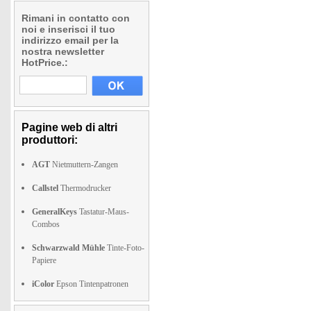
Rimani in contatto con
noi e inserisci il tuo
indirizzo email per la
nostra newsletter
HotPrice.:
Pagine web di altri
produttori:
AGT
Nietmuttern-Zangen
Callstel
Thermodrucker
GeneralKeys
Tastatur-Maus-
Combos
Schwarzwald Mühle
Tinte-Foto-
Papiere
iColor
Epson Tintenpatronen