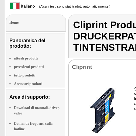
Italiano
(Alcuni testi sono stati tradotti automaticamente.)
Cliprint Pr
Home
DRUCKERPA
Panoramica del
TINTENSTR
prodotto:
attuali prodotti
Cli­print
precedenti prodotti
tutto prodotti
Accessori prodotti
S
v
Area di supporto:
l
a
Download di manuali, driver,
video
Domande frequenti sulla
hotline