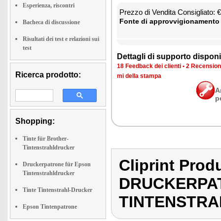
Esperienza, riscontri
Prez­zo di Ven­di­ta Con­si­glia­to:
Fon­te di ap­prov­vi­gio­na­men­to
Bacheca di discussione
Risultati dei test e relazioni sui
test
Det­ta­gli di sup­por­to di­spo­ni­b
18 Feed­back dei clien­ti
•
2 Re­cen­sio­n
Ricerca prodotto:
mi del­la stam­pa
A
p
Shopping:
Tinte für Brother-
Tintenstrahldrucker
Cliprint Pr
Druckerpatrone für Epson
Tintenstrahldrucker
DRUCKERPA
Tinte Tintenstrahl-Drucker
TINTENSTR
Epson Tintenpatrone