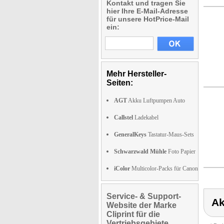
Kontakt und tragen Sie
hier Ihre E-Mail-Adresse
für unsere HotPrice-Mail
ein:
Mehr Hersteller-
Seiten:
AGT
Akku Luftpumpen Auto
Callstel
Ladekabel
GeneralKeys
Tastatur-Maus-Sets
Schwarzwald Mühle
Foto Papier
iColor
Multicolor-Packs für Canon
Service- & Support-
Ak
Website der Marke
Cliprint für die
Vertriebsgebiete