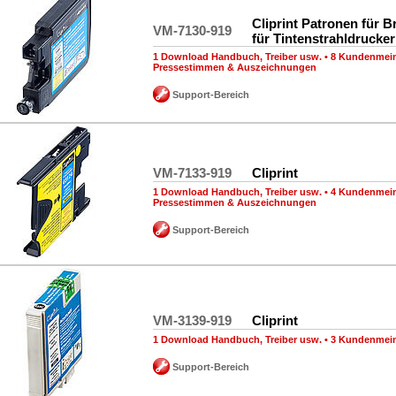
Cliprint Patronen für B
VM-7130-919
für Tintenstrahldrucker
1 Download Handbuch, Treiber usw.
•
8 Kundenmei
Pressestimmen & Auszeichnungen
Support-Bereich
VM-7133-919
Cliprint
1 Download Handbuch, Treiber usw.
•
4 Kundenmei
Pressestimmen & Auszeichnungen
Support-Bereich
VM-3139-919
Cliprint
1 Download Handbuch, Treiber usw.
•
3 Kundenmei
Support-Bereich