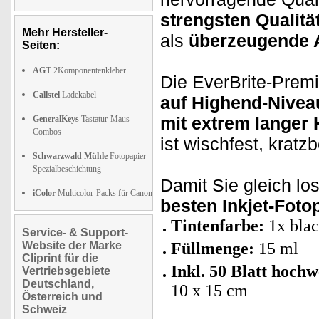
strengsten Qualität
Mehr Hersteller-
als
überzeugende A
Seiten:
AGT
2Komponentenkleber
Die EverBrite-Premi
Callstel
Ladekabel
auf Highend-Nivea
mit extrem langer H
GeneralKeys
Tastatur-Maus-
Combos
ist wischfest, krat
Schwarzwald Mühle
Fotopapier
Spezialbeschichtung
Damit Sie gleich lo
iColor
Multicolor-Packs für Canon
besten Inkjet-Foto
Tintenfarbe:
1x bla
Service- & Support-
Website der Marke
Füllmenge:
15 ml
Cliprint für die
Inkl. 50 Blatt hoch
Vertriebsgebiete
Deutschland,
10 x 15 cm
Österreich und
Schweiz