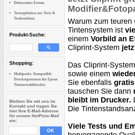
Diskussions-Forum
Modifier&Fotop
Testergebnisse aus Tests &
Testberichten
Warum zum teuren Or
Tintensystem ist
vi
Produkt-Suche:
einem
Vorbild an Ef
Cliprint-System
jet
Shopping:
Das Cliprint-System
sowie einem
wiede
Multipacks: Kompatible
Druckerpatronen für Epson
Sie ebenfalls
gratis
Tintenstrahldrucker
tauschen Sie dann
bleibt im Drucker.
D
Bleiben Sie mit uns im
Kontakt und tragen Sie
Die Tintenstandsan
hier Ihre E-Mail-Adresse
für unsere HotPrice-Mail
ein:
Viele Tests und E
hervorragende Qualit