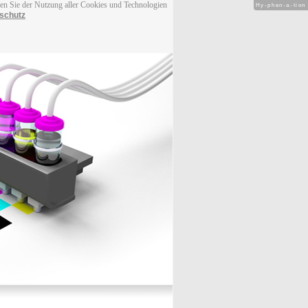
men Sie der Nutzung aller Cookies und Technologien
Hy-phen-a-tion
schutz