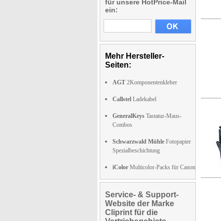
für unsere HotPrice-Mail
ein:
Mehr Hersteller-
Seiten:
AGT
2Komponentenkleber
Callstel
Ladekabel
GeneralKeys
Tastatur-Maus-
Combos
Schwarzwald Mühle
Fotopapier
Spezialbeschichtung
iColor
Multicolor-Packs für Canon
Service- & Support-
Website der Marke
Cliprint für die