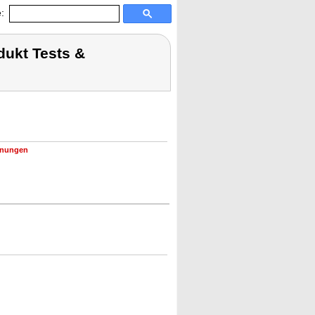
:
dukt Tests &
hnungen