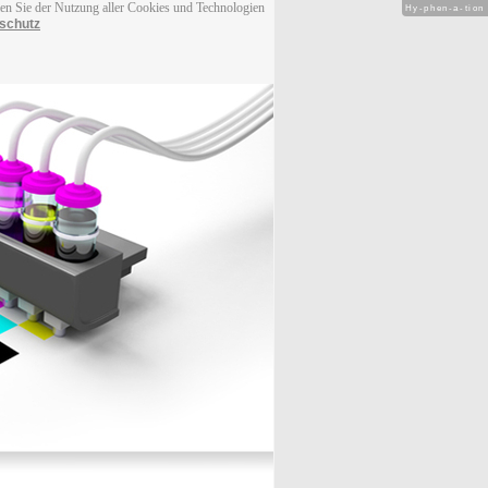
men Sie der Nutzung aller Cookies und Technologien
Hy-phen-a-tion
schutz