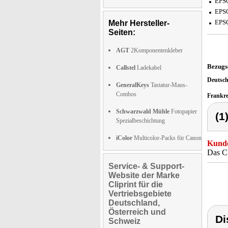
EPS
EPS
EPS
Mehr Hersteller-
Seiten:
AGT
2Komponentenkleber
Bezugs
Callstel
Ladekabel
Deutsc
GeneralKeys
Tastatur-Maus-
Combos
Frankr
Schwarzwald Mühle
Fotopapier
(1
Spezialbeschichtung
iColor
Multicolor-Packs für Canon
Kunde
Das C
Service- & Support-
Website der Marke
Cliprint für die
Vertriebsgebiete
Deutschland,
Österreich und
Di
Schweiz