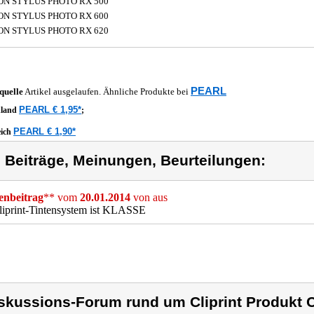
ON STYLUS PHOTO RX 500
ON STYLUS PHOTO RX 600
ON STYLUS PHOTO RX 620
PEARL
quelle
Artikel ausgelaufen. Ähnliche Produkte bei
PEARL € 1,95*
hland
;
PEARL € 1,90*
eich
) Beiträge, Meinungen, Beurteilungen:
nbeitrag
** vom
20.01.2014
von
aus
liprint-Tintensystem ist KLASSE
skussions-Forum rund um Cliprint Produkt Cl