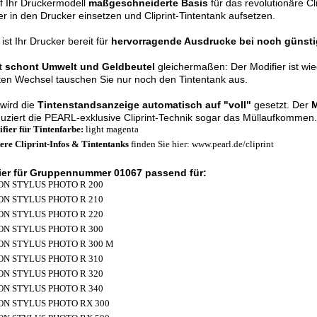
f Ihr Druckermodell
maßgeschneiderte Basis
für das revolutionäre C
er in den Drucker einsetzen und Cliprint-Tintentank aufsetzen.
ist Ihr Drucker bereit für
hervorragende Ausdrucke bei noch günsti
nt
schont Umwelt und Geldbeutel
gleichermaßen: Der Modifier ist wi
en Wechsel tauschen Sie nur noch den Tintentank aus.
wird die
Tintenstandsanzeige automatisch auf "voll"
gesetzt. Der
M
uziert die PEARL-exklusive Cliprint-Technik sogar das Müllaufkommen.
fier für Tintenfarbe:
light magenta
ere Cliprint-Infos & Tintentanks
finden Sie hier: www.pearl.de/cliprint
ier für Gruppennummer 01067 passend für:
ON STYLUS PHOTO R 200
ON STYLUS PHOTO R 210
ON STYLUS PHOTO R 220
ON STYLUS PHOTO R 300
ON STYLUS PHOTO R 300 M
ON STYLUS PHOTO R 310
ON STYLUS PHOTO R 320
ON STYLUS PHOTO R 340
ON STYLUS PHOTO RX 300