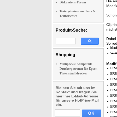
Die au
Diskussions-Forum
Modifi
Testergebnisse aus Tests &
Schon 
Testberichten
Clipri
nächst
Produkt-Suche:
Dabei 
So red
Modi
Weit
Shopping:
Modif
Multipacks: Kompatible
EPS
Druckerpatronen für Epson
Tintenstrahldrucker
EPS
EPS
EPS
Bleiben Sie mit uns im
EPS
Kontakt und tragen Sie
EPS
hier Ihre E-Mail-Adresse
für unsere HotPrice-Mail
EPS
ein:
EPS
EPS