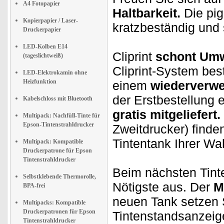
A4 Fotopapier
Haltbarkeit.
Die pig
Kopierpapier / Laser-
kratzbeständig und
Druckerpapier
LED-Kolben E14
Cliprint
schont Umw
(tageslichtweiß)
Cliprint-System bes
LED-Elektrokamin ohne
Heizfunktion
einem
wiederverwe
der Erstbestellung e
Kabelschloss mit Bluetooth
gratis mitgeliefert.
Multipack: Nachfüll-Tinte für
Epson-Tintenstrahldrucker
Zweitdrucker) finde
Tintentank Ihrer Wa
Multipack: Kompatible
Druckerpatrone für Epson
Tintenstrahldrucker
Beim nächsten Tint
Selbstklebende Thermorolle,
Nötigste aus. Der
M
BPA-frei
neuen Tank setzen S
Multipacks: Kompatible
Druckerpatronen für Epson
Tintenstandsanzeige
Tintenstrahldrucker