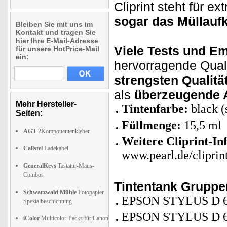
Cliprint steht für e
sogar das Müllau
Bleiben Sie mit uns im
Kontakt und tragen Sie
hier Ihre E-Mail-Adresse
Viele Tests und E
für unsere HotPrice-Mail
ein:
hervorragende Qualit
strengsten Qualität
als
überzeugende A
Mehr Hersteller-
Tintenfarbe:
black (
Seiten:
Füllmenge:
15,5 ml
AGT
2Komponentenkleber
Weitere Cliprint-In
Callstel
Ladekabel
www.pearl.de/cliprin
GeneralKeys
Tastatur-Maus-
Combos
Tintentank Grupp
Schwarzwald Mühle
Fotopapier
EPSON STYLUS D 
Spezialbeschichtung
EPSON STYLUS D 6
iColor
Multicolor-Packs für Canon