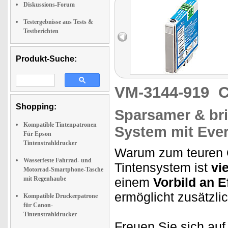
Diskussions-Forum
Testergebnisse aus Tests &
Testberichten
Produkt-Suche:
VM-3144-919
C
Shopping:
Sparsamer & bril
Kompatible Tintenpatronen
System mit Ever
Für Epson
Tintenstrahldrucker
Warum zum teuren Or
Wasserfeste Fahrrad- und
Tintensystem ist
vi
Motorrad-Smartphone-Tasche
mit Regenhaube
einem
Vorbild an Ef
ermöglicht zusätzli
Kompatible Druckerpatrone
für Canon-
Tintenstrahldrucker
Freuen Sie sich au