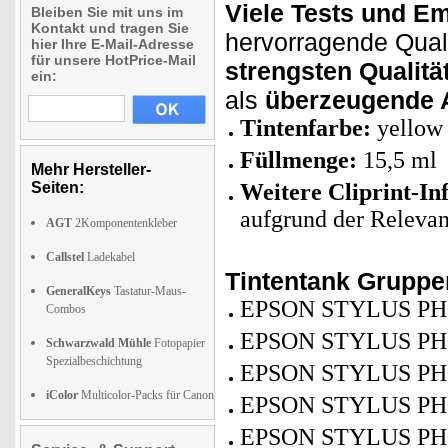
Viele Tests und E
Bleiben Sie mit uns im
Kontakt und tragen Sie
hervorragende Qualit
hier Ihre E-Mail-Adresse
für unsere HotPrice-Mail
strengsten Qualität
ein:
als
überzeugende A
Tintenfarbe:
yellow 
Füllmenge:
15,5 ml
Mehr Hersteller-
Seiten:
Weitere Cliprint-In
aufgrund der Relevan
AGT
2Komponentenkleber
Callstel
Ladekabel
Tintentank Grupp
GeneralKeys
Tastatur-Maus-
EPSON STYLUS PH
Combos
EPSON STYLUS PH
Schwarzwald Mühle
Fotopapier
Spezialbeschichtung
EPSON STYLUS PH
iColor
Multicolor-Packs für Canon
EPSON STYLUS PH
EPSON STYLUS PH