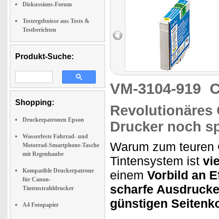
Diskussions-Forum
Testergebnisse aus Tests &
Testberichten
Produkt-Suche:
VM-3104-919
C
Shopping:
Revolutionäres 
Druckerpatronen Epson
Drucker noch s
Wasserfeste Fahrrad- und
Warum zum teuren Or
Motorrad-Smartphone-Tasche
mit Regenhaube
Tintensystem ist
vi
Kompatible Druckerpatrone
einem
Vorbild an Ef
für Canon-
scharfe Ausdruck
Tintenstrahldrucker
günstigen Seitenk
A4 Fotopapier