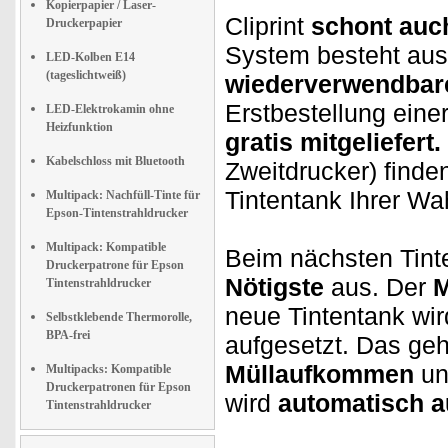
Kopierpapier / Laser-
Cliprint
schont auc
Druckerpapier
System besteht aus
LED-Kolben E14
(tageslichtweiß)
wiederverwendbare
Erstbestellung einer
LED-Elektrokamin ohne
Heizfunktion
gratis mitgeliefert.
Kabelschloss mit Bluetooth
Zweitdrucker) finde
Tintentank Ihrer Wa
Multipack: Nachfüll-Tinte für
Epson-Tintenstrahldrucker
Multipack: Kompatible
Beim nächsten Tin
Druckerpatrone für Epson
Nötigste
aus. Der
M
Tintenstrahldrucker
neue Tintentank wir
Selbstklebende Thermorolle,
BPA-frei
aufgesetzt. Das geh
Müllaufkommen
un
Multipacks: Kompatible
Druckerpatronen für Epson
wird
automatisch au
Tintenstrahldrucker