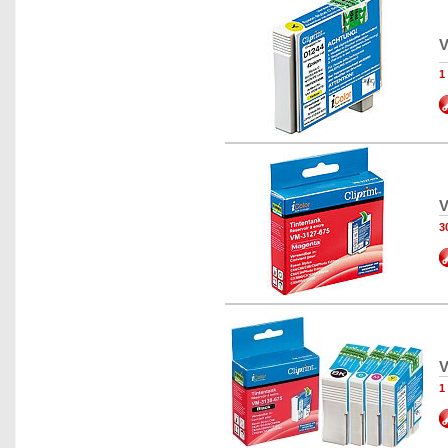
V
1
V
3
V
1