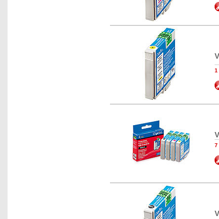
V
1
V
7
V