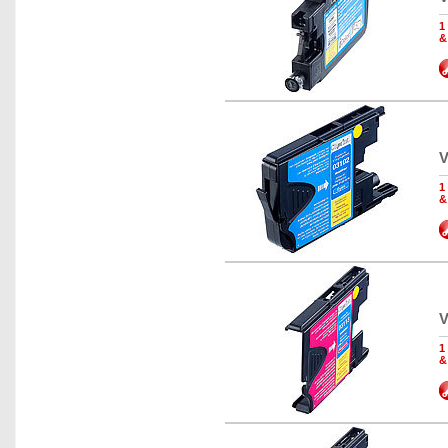
1
&
V
1
&
V
1
&