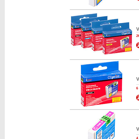
V
2
V
6
V
4