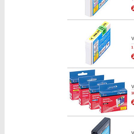
V
1
V
1
V