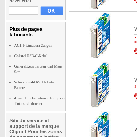
newsletter:
V
Plus de pages
fabricants:
2
p
AGT
Nietmuttern Zangen
Callstel
USB-C-Kabel
GeneralKeys
Tastatur-und-Maus-
Sets
V
Schwarzwald Mühle
Foto-
3
Papiere
iColor
Druckerpatronen für Epson
Tintenstrahldrucker
Site de service et
support de la marque
V
Cliprint Pour les zones