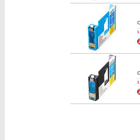
C
1
C
1