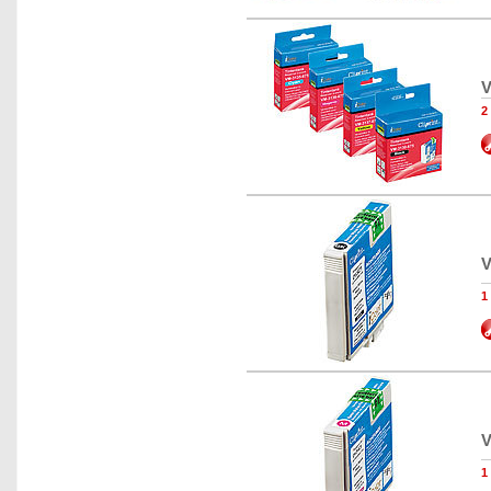
V
2
V
1
V
1