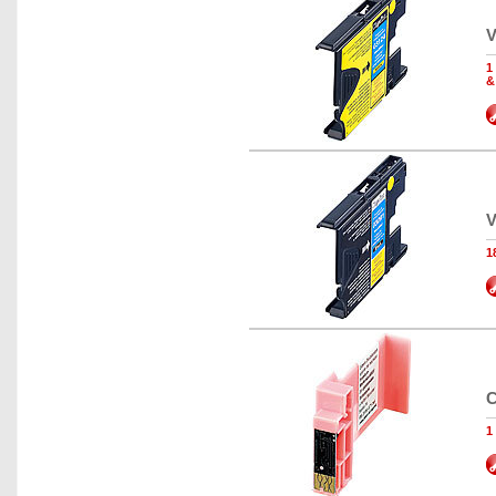
V
1
&
V
1
C
1