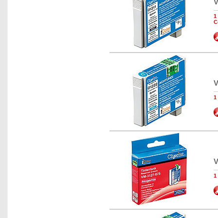
V
1
C
V
1
V
1