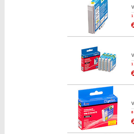
V
1
V
1
V
8