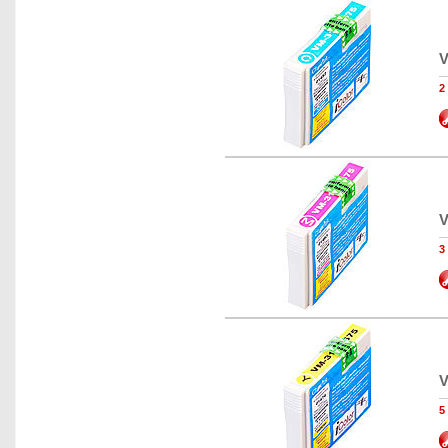
V
2
V
3
V
5