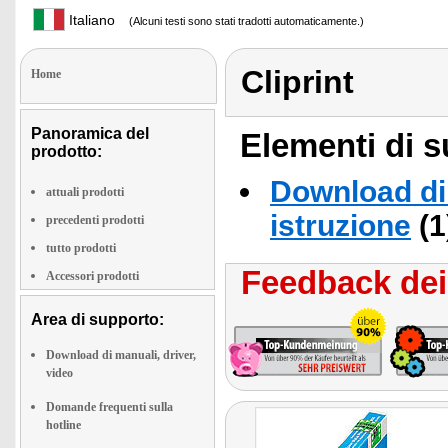
Italiano
(Alcuni testi sono stati tradotti automaticamente.)
Cliprint
Home
Panoramica del
Elementi di s
prodotto:
Download di 
attuali prodotti
istruzione
(1
precedenti prodotti
tutto prodotti
Feedback dei 
Accessori prodotti
Area di supporto:
Download di manuali, driver,
video
Domande frequenti sulla
hotline