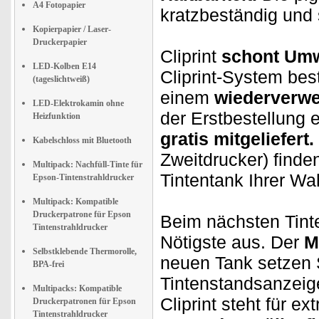
A4 Fotopapier
kratzbeständig und
Kopierpapier / Laser-
Druckerpapier
Cliprint
schont Umw
LED-Kolben E14
Cliprint-System bes
(tageslichtweiß)
einem
wiederverwe
LED-Elektrokamin ohne
der Erstbestellung e
Heizfunktion
gratis mitgeliefert.
Kabelschloss mit Bluetooth
Zweitdrucker) finde
Multipack: Nachfüll-Tinte für
Tintentank Ihrer Wa
Epson-Tintenstrahldrucker
Multipack: Kompatible
Druckerpatrone für Epson
Beim nächsten Tint
Tintenstrahldrucker
Nötigste aus. Der
M
Selbstklebende Thermorolle,
neuen Tank setzen S
BPA-frei
Tintenstandsanzeige
Multipacks: Kompatible
Cliprint steht für e
Druckerpatronen für Epson
Tintenstrahldrucker