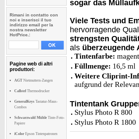
sogar das Müllau
Rimani in contatto con
Viele Tests und E
noi e inserisci il tuo
indirizzo email per la
hervorragende Qualit
nostra newsletter
HotPrice.:
strengsten Qualität
als
überzeugende A
Tintenfarbe:
magent
Pagine web di altri
Füllmenge:
16,5 ml
produttori:
Weitere Cliprint-In
AGT
Nietmuttern-Zangen
aufgrund der Relevan
Callstel
Thermodrucker
GeneralKeys
Tastatur-Maus-
Tintentank Grupp
Combos
Stylus Photo R 800
Schwarzwald Mühle
Tinte-Foto-
Stylus Photo R 1800
Papiere
iColor
Epson Tintenpatronen