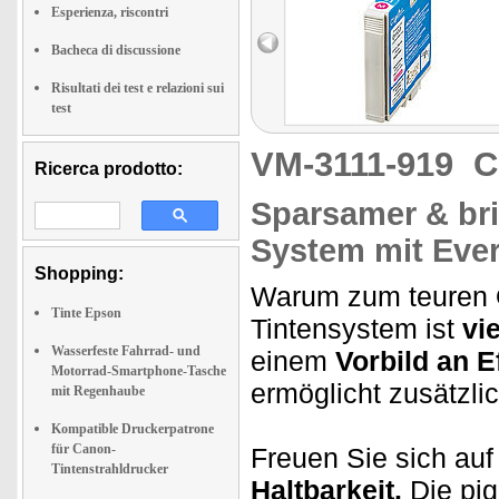
Esperienza, riscontri
Bacheca di discussione
Risultati dei test e relazioni sui
test
VM-3111-919
C
Ricerca prodotto:
Sparsamer & bril
System mit Ever
Shopping:
Warum zum teuren Or
Tinte Epson
Tintensystem ist
vi
Wasserfeste Fahrrad- und
einem
Vorbild an Ef
Motorrad-Smartphone-Tasche
ermöglicht zusätzli
mit Regenhaube
Kompatible Druckerpatrone
für Canon-
Freuen Sie sich au
Tintenstrahldrucker
Haltbarkeit.
Die pig